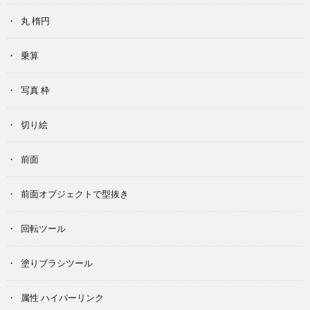
丸 楕円
乗算
写真 枠
切り絵
前面
前面オブジェクトで型抜き
回転ツール
塗りブラシツール
属性 ハイパーリンク