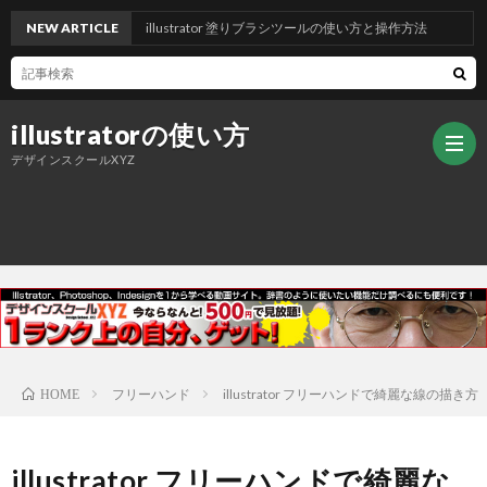
NEW ARTICLE
illustrator 塗りブラシツールの使い方と操作方法
illustratorの使い方
デザインスクールXYZ
ト
ッ
デ
プ
ザ
ご
フリーハンド
illustrator フリーハンドで綺麗な線の描き方
HOME
ペ
イ
挨
illustrator フリーハンドで綺麗な