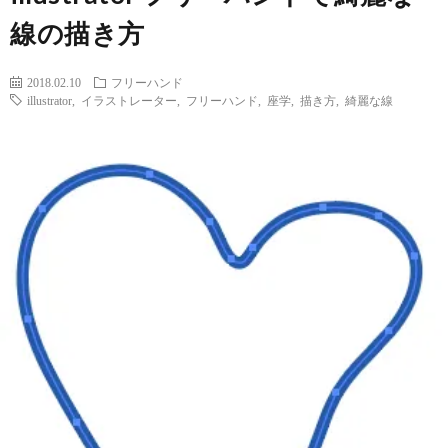
ー
ン
拶
線の描き方
ジ
ス
2018.02.10
フリーハンド
illustrator
,
イラストレーター
,
フリーハンド
,
座学
,
描き方
,
綺麗な線
ク
ー
ル
XYZ