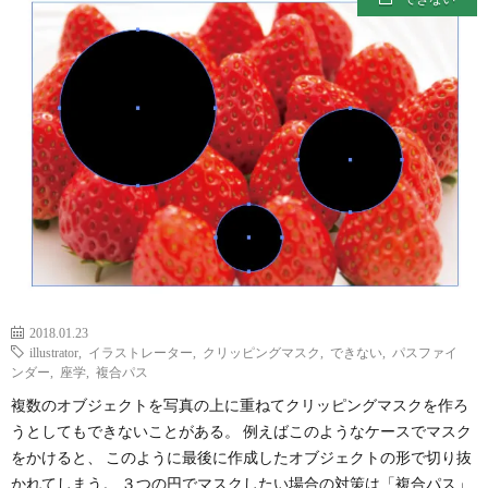
2018.01.23
illustrator
,
イラストレーター
,
クリッピングマスク
,
できない
,
パスファイ
ンダー
,
座学
,
複合パス
複数のオブジェクトを写真の上に重ねてクリッピングマスクを作ろ
うとしてもできないことがある。 例えばこのようなケースでマスク
をかけると、 このように最後に作成したオブジェクトの形で切り抜
かれてしまう。 ３つの円でマスクしたい場合の対策は「複合パス」