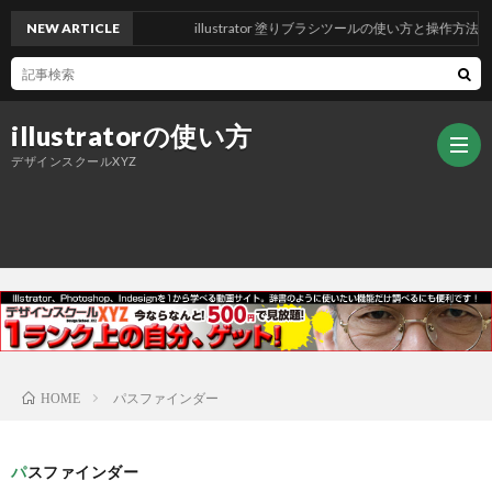
NEW ARTICLE
illustrator 塗りブラシツールの使い方と操作方法
illustratorの使い方
デザインスクールXYZ
ト
ッ
デ
プ
ザ
ご
パスファインダー
HOME
ペ
イ
挨
パスファインダー