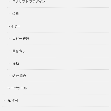
スクリプト プラグイン
縦組
レイヤー
コピー 複製
書き出し
移動
結合 統合
ワープツール
丸 楕円