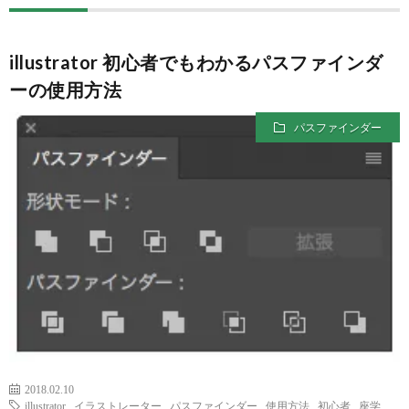
ー
ン
拶
ジ
ス
illustrator 初心者でもわかるパスファインダ
ーの使用方法
ク
パスファインダー
ー
ル
XYZ
2018.02.10
illustrator
,
イラストレーター
,
パスファインダー
,
使用方法
,
初心者
,
座学