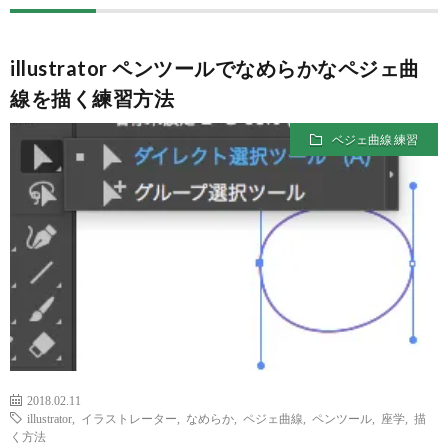
ー
ン
拶
ジ
ス
illustrator ペンツールでなめらかなペジェ曲
線を描く練習方法
ク
ベジェ曲線 練習
ー
ル
XYZ
2018.02.11
illustrator
,
イラストレーター
,
なめらか
,
ペジェ曲線
,
ペンツール
,
座学
,
描
く方法