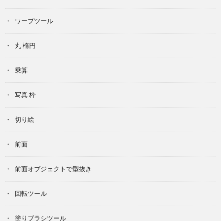
ワープツール
丸 楕円
乗算
写真 枠
切り絵
前面
前面オブジェクトで型抜き
回転ツール
塗りブラシツール