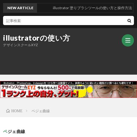
NEW ARTICLE
illustrator 塗りブラシツールの使い方と操作方法
illustratorの使い方
デザインスクールXYZ
ト
ッ
デ
プ
ザ
ご
ペジェ曲線
HOME
ペ
イ
挨
ペジェ曲線