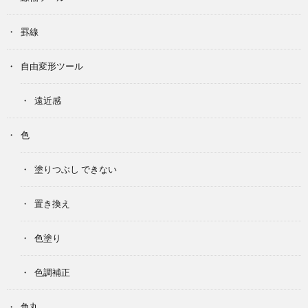
罫線
自由変形ツール
遠近感
色
塗りつぶし できない
置き換え
色塗り
色調補正
角丸