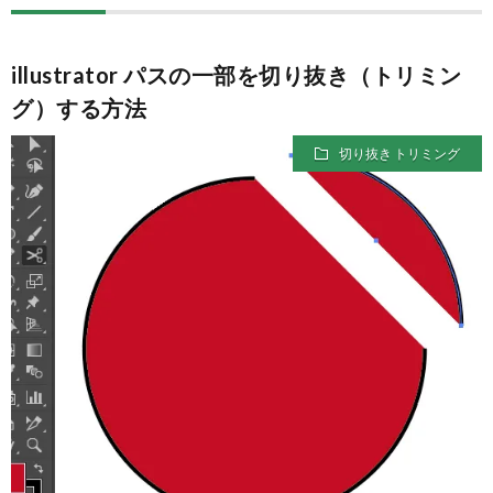
ー
ン
拶
ジ
ス
illustrator パスの一部を切り抜き（トリミン
グ）する方法
ク
切り抜き トリミング
ー
ル
XYZ