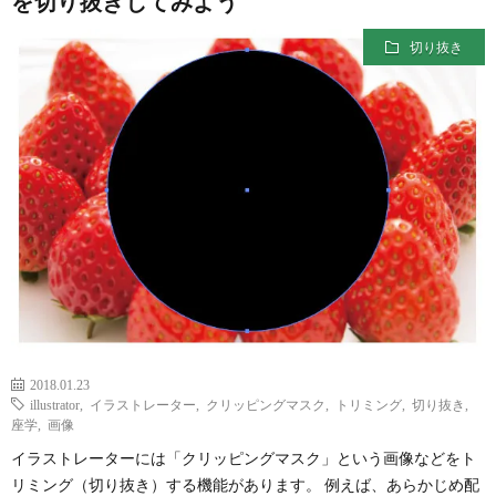
を切り抜きしてみよう
切り抜き
2018.01.23
illustrator
,
イラストレーター
,
クリッピングマスク
,
トリミング
,
切り抜き
,
座学
,
画像
イラストレーターには「クリッピングマスク」という画像などをト
リミング（切り抜き）する機能があります。 例えば、あらかじめ配