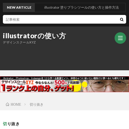
NEW ARTICLE
illustrator 塗りブラシツールの使い方と操作方法
illustratorの使い方
デザインスクールXYZ
ト
ッ
デ
プ
ザ
ご
切り抜き
HOME
ペ
イ
挨
切り抜き