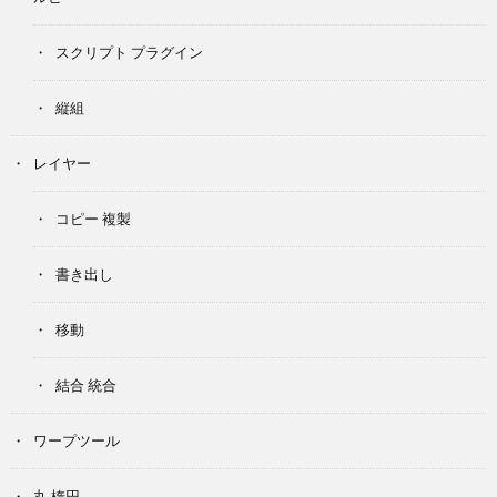
スクリプト プラグイン
縦組
レイヤー
コピー 複製
書き出し
移動
結合 統合
ワープツール
丸 楕円