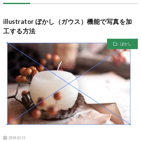
ー
ン
拶
ジ
ス
illustrator ぼかし（ガウス）機能で写真を加
工する方法
ク
ぼかし
ー
ル
XYZ
2018.02.11