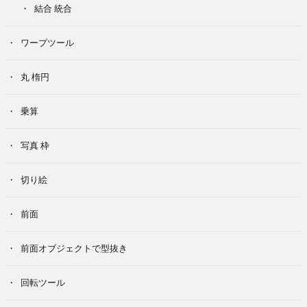
結合 統合
ワープツール
丸 楕円
乗算
写真 枠
切り絵
前面
前面オブジェクトで型抜き
回転ツール