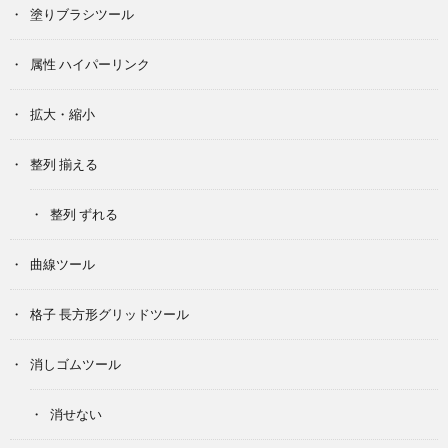
塗りブラシツール
属性 ハイパーリンク
拡大・縮小
整列 揃える
整列 ずれる
曲線ツール
格子 長方形グリッドツール
消しゴムツール
消せない