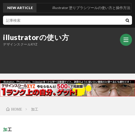
NEW ARTICLE
illustrator 塗りブラシツールの使い方と操作方法
illustratorの使い方
デザインスクールXYZ
ト
ッ
デ
プ
ザ
ご
加工
HOME
ペ
イ
挨
加工