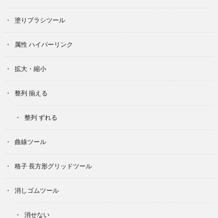
塗りブラシツール
属性 ハイパーリンク
拡大・縮小
整列 揃える
整列 ずれる
曲線ツール
格子 長方形グリッドツール
消しゴムツール
消せない