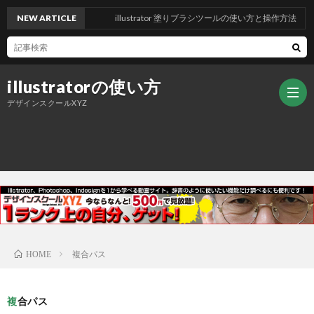
NEW ARTICLE
illustrator 塗りブラシツールの使い方と操作方法
illustratorの使い方
デザインスクールXYZ
ト
ッ
デ
プ
ザ
ご
複合パス
HOME
ペ
イ
挨
複合パス