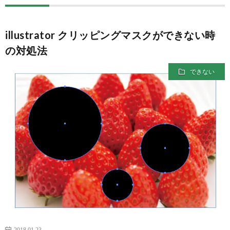
ー
ン
拶
ジ
ス
illustrator クリッピングマスクができない時
の対処法
ク
できない
ー
ル
XYZ
2018.01.23