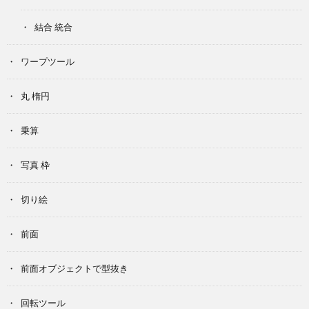
結合 統合
ワープツール
丸 楕円
乗算
写真 枠
切り絵
前面
前面オブジェクトで型抜き
回転ツール