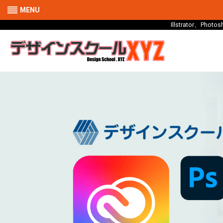
MENU
Illstrator