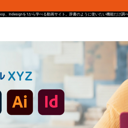
、Photoshop、Indesignを1から学べる動画サイト。辞書のように使いたい機能だ