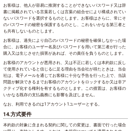
お客様は、他人が容易に推測することができないパスワード又は辞
書に掲載されている言葉若しくは言葉の組合せにより構成されてい
ないパスワードを選択するものとします。お客様はさらに、常にそ
のパスワードの秘密を保護するものとし、これをいかなる第三者と
も共有しないものとします。
お客様は、過失により自己のパスワードの秘密を確保しなかった場
合に、お客様のユーザー名及びパスワードを用いて第三者が行った
購入又は生じさせた損害があれば、その責任を負うものとします。
お客様のアカウントが悪用され、又は不正に若しくは本約款に反し
て使用されていると信じるに足る理由を当会社が得たときは、当会
社は、電子メールを通じてお客様に十分な予告を行った上で、当該
問題が解決できるまでお客様のアカウントをロックするか又は非ア
クティブ化する権利を有するものとします。この措置は、お客様の
いかなる既存の支払義務にも影響を及ぼしません。
なお、利用できるのは1アカウント1ユーザーとする。
14.方式要件
本約款の対象に含まれる契約に関しての変更は、書面で行った場合