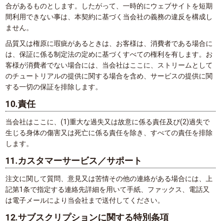
合があるものとします。したがって、一時的にウェブサイトを短期
間利用できない事は、本契約に基づく当会社の義務の違反を構成し
ません。
品質又は権原に瑕疵があるときは、お客様は、消費者である場合に
は、保証に係る制定法の定めに基づくすべての権利を有します。お
客様が消費者でない場合には、当会社はここに、ストリームとして
のチュートリアルの提供に関する場合を含め、サービスの提供に関
する一切の保証を排除します。
10.責任
当会社はここに、(1)重大な過失又は故意に係る責任及び(2)過失で
生じる身体の傷害又は死亡に係る責任を除き、すべての責任を排除
します。
11.カスタマーサービス／サポート
注文に関して質問、意見又は苦情その他の連絡がある場合には、上
記第1条で指定する連絡先詳細を用いて手紙、ファックス、電話又
は電子メールにより当会社まで送付してください。
12.サブスクリプションに関する特別条項