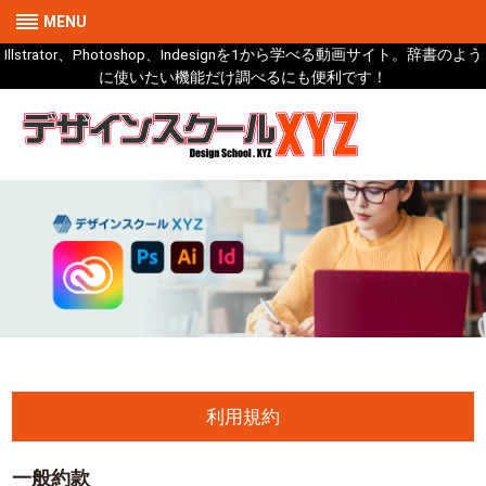
MENU
Illstrator、Photoshop、Indesignを1から学べる動画サイト。辞書のよう
に使いたい機能だけ調べるにも便利です！
利用規約
一般約款