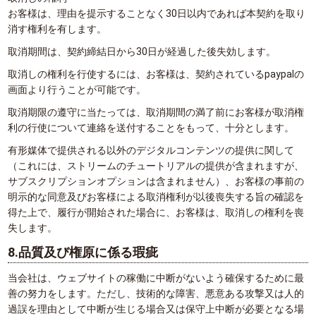
お客様は、理由を提示することなく30日以内であれば本契約を取り
消す権利を有します。
取消期間は、契約締結日から30日が経過した後失効します。
取消しの権利を行使するには、お客様は、契約されているpaypalの
画面より行うことが可能です。
取消期限の遵守に当たっては、取消期間の満了前にお客様が取消権
利の行使について連絡を送付することをもって、十分とします。
有形媒体で提供される以外のデジタルコンテンツの提供に関して
（これには、ストリームのチュートリアルの提供が含まれますが、
サブスクリプションオプションは含まれません）、お客様の事前の
明示的な同意及びお客様による取消権利が以後喪失する旨の確認を
得た上で、履行が開始された場合に、お客様は、取消しの権利を喪
失します。
8.品質及び権原に係る瑕疵
当会社は、ウェブサイトの稼働に中断がないよう確保するために最
善の努力をします。ただし、技術的な障害、悪意ある攻撃又は人的
過誤を理由として中断が生じる場合又は保守上中断が必要となる場