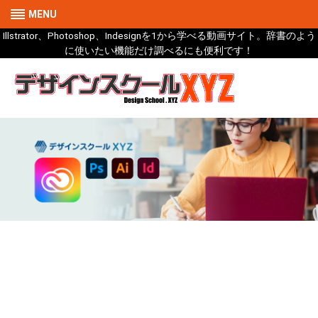
MENU
Illstrator、Photoshop、Indesignを1から学べる動画サイト。辞書のよう
に使いたい機能だけ調べるにも便利です！