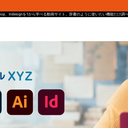
、Photoshop、Indesignを1から学べる動画サイト。辞書のように使いたい機能だ