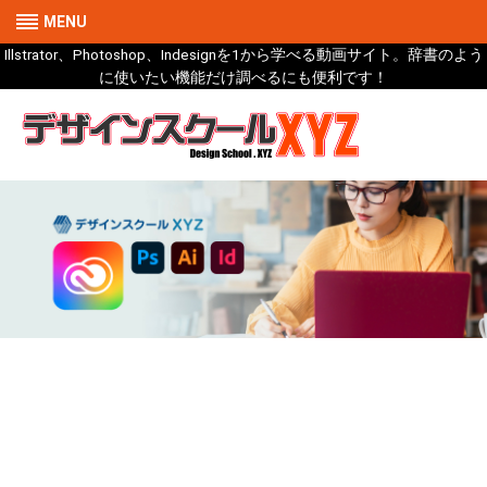
MENU
Illstrator、Photoshop、Indesignを1から学べる動画サイト。辞書のよう
に使いたい機能だけ調べるにも便利です！