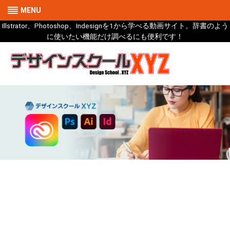
MENU
Illstrator、Photoshop、Indesignを1から学べる動画サイト。辞書のよう
に使いたい機能だけ調べるにも便利です！