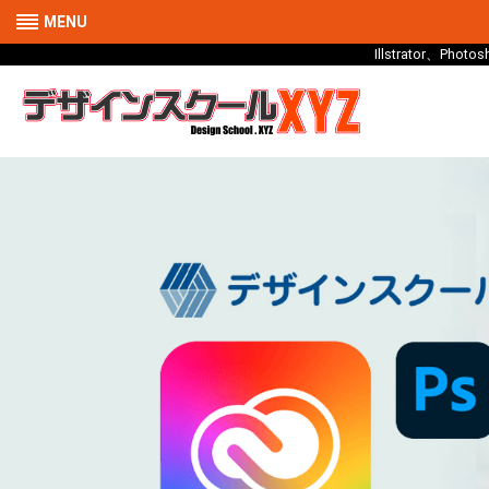
MENU
Illstrator