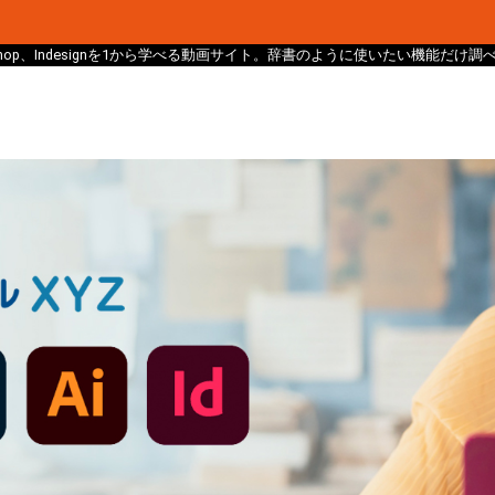
、Photoshop、Indesignを1から学べる動画サイト。辞書のように使いたい機能だ