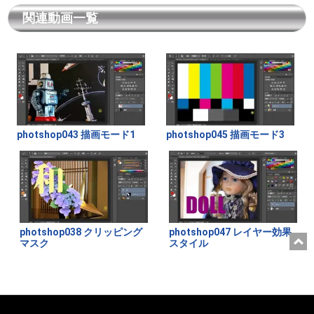
関連動画一覧
photshop043 描画モード1
photshop045 描画モード3
photshop038 クリッピング
photshop047 レイヤー効果
マスク
スタイル