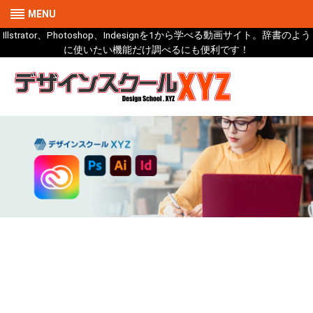
MENU
Illstrator、Photoshop、Indesignを1から学べる動画サイト。辞書のよう
に使いたい機能だけ調べるにも便利です！