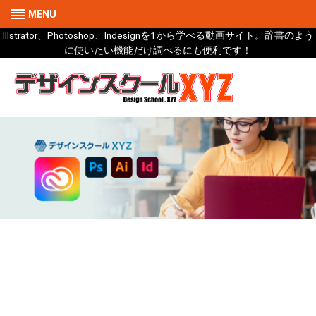
MENU
Illstrator、Photoshop、Indesignを1から学べる動画サイト。辞書のよう
に使いたい機能だけ調べるにも便利です！