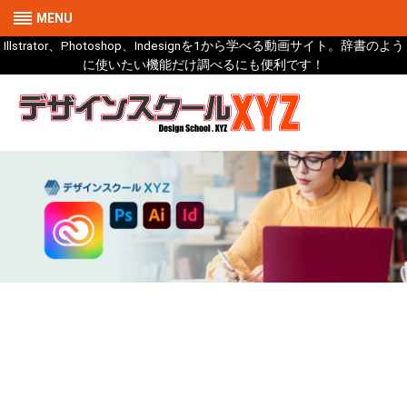
MENU
Illstrator、Photoshop、Indesignを1から学べる動画サイト。辞書のよう
に使いたい機能だけ調べるにも便利です！