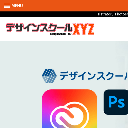
MENU
Illstrator