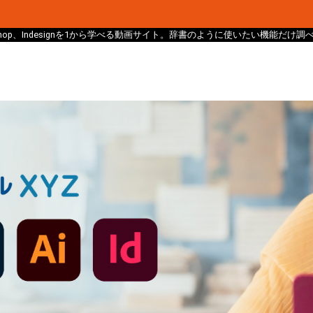
、Photoshop、Indesignを1から学べる動画サイト。辞書のように使いたい機能だ