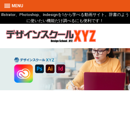
MENU
Illstrator、Photoshop、Indesignを1から学べる動画サイト。辞書のよう
に使いたい機能だけ調べるにも便利です！