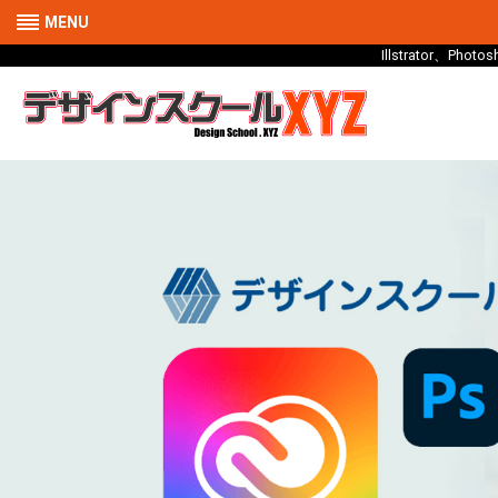
MENU
Illstrator