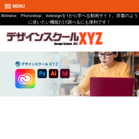
MENU
Illstrator、Photoshop、Indesignを1から学べる動画サイト。辞書のよう
に使いたい機能だけ調べるにも便利です！