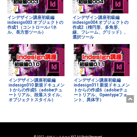
インデザイン講座初級編
インデザイン講座初級編
indesign003 オブジェクトの
indesign004 オブジェクトの
作成1（コントロールパネ
作成2（楕円形、多角形、
ル、長方形ツール）
線、フレーム、グリッド）、
選択ツール
インデザイン講座初級編
インデザイン講座初級編
indesign010 新規ドキュメン
indesign011 新規ドキュメン
トからの作成5（adobeチュ
トからの作成6（adobeチュ
ートリアル、段落スタイル、
ートリアル、Opentypeフォ
オブジェクトスタイル）
ント、異体字）
© 2017 - デザインスクールXYZ All Right Reserved.