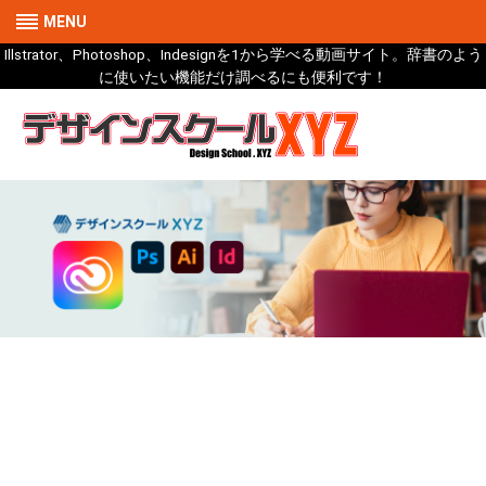
MENU
Illstrator、Photoshop、Indesignを1から学べる動画サイト。辞書のよう
に使いたい機能だけ調べるにも便利です！