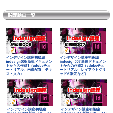
関連動画一覧
インデザイン講座初級編
インデザイン講座初級編
indesign006 新規ドキュメン
indesign007 新規ドキュメン
トからの作成1（adobeチュ
トからの作成2（adobeチュ
ートリアル、画像配置、テキ
ートリアル、レイアウトグリ
スト入力）
ッドの設定など）
インデザイン講座初級編
インデザイン講座初級編