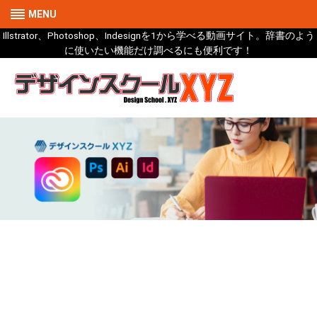
MENU
Illstrator、Photoshop、Indesignを1から学べる動画サイト。辞書のよう
に使いたい機能だけ調べるにも便利です！