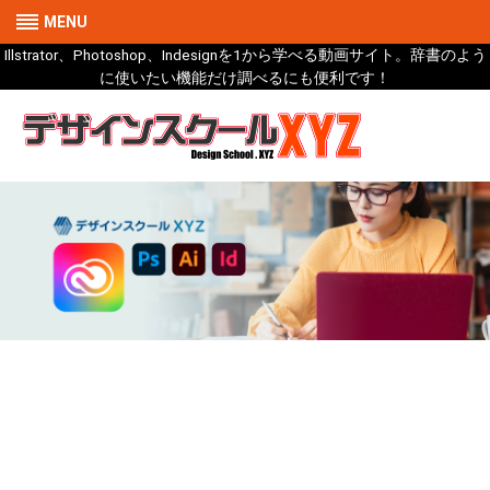
MENU
Illstrator、Photoshop、Indesignを1から学べる動画サイト。辞書のよう
に使いたい機能だけ調べるにも便利です！