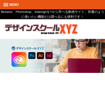
MENU
Illstrator、Photoshop、Indesignを1から学べる動画サイト。辞書のよう
に使いたい機能だけ調べるにも便利です！