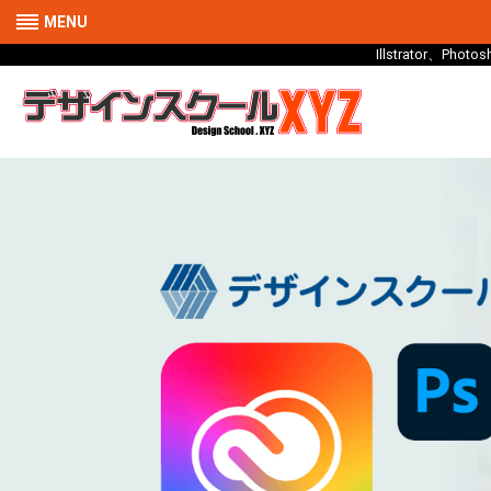
MENU
Illstrator