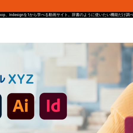
、Photoshop、Indesignを1から学べる動画サイト。辞書のように使いたい機能だ