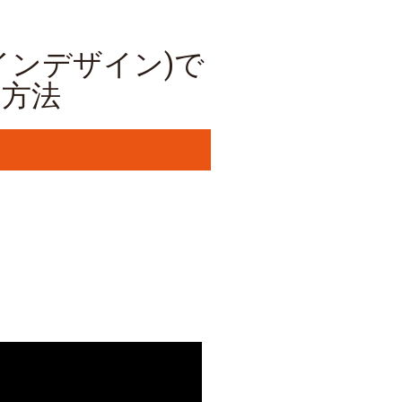
gn(インデザイン)で
る方法
。