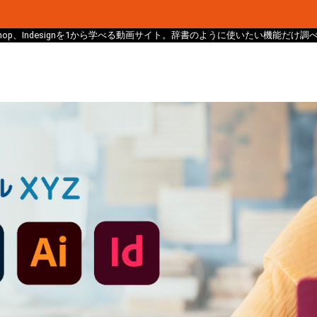
、Photoshop、Indesignを1から学べる動画サイト。辞書のように使いたい機能だ