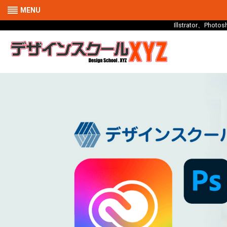
MENU
Illstrator