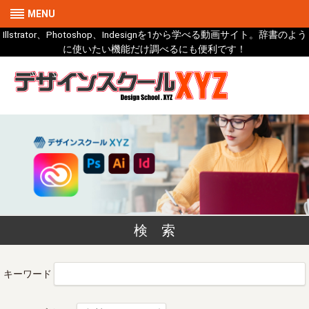
MENU
Illstrator、Photoshop、Indesignを1から学べる動画サイト。辞書のよう
に使いたい機能だけ調べるにも便利です！
検 索
キーワード