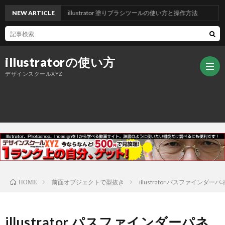
NEW ARTICLE
illustrator 塗りブラシツールの使い方と操作方法
illustratorの使い方
デザインスクールXYZ
ト
ッ
デ
プ
ザ
ご
前面オブジェクトで型抜き
illustrator パスファイン
HOME
ペ
イ
挨
illustrator パスファインダーパネ