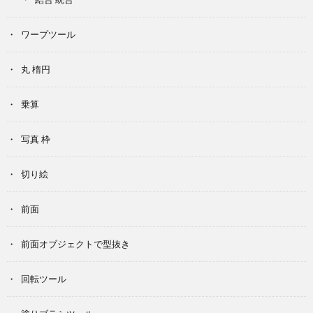
ワープツール
丸 楕円
乗算
写真 枠
切り絵
前面
前面オブジェクトで型抜き
回転ツール