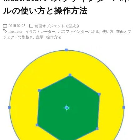
ー
ン
拶
ルの使い方と操作方法
ジ
ス
2018.02.25
前面オブジェクトで型抜き
illustrator
,
イラストレーター
,
パスファインダーパネル
,
使い方
,
前面オブ
ク
ジェクトで型抜き
,
座学
,
操作方法
ー
ル
XYZ