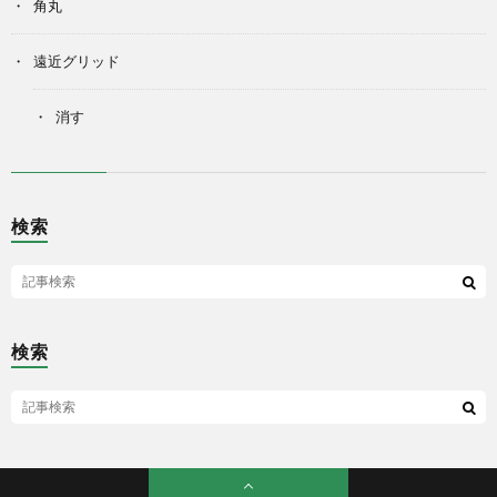
角丸
遠近グリッド
消す
検索
検索