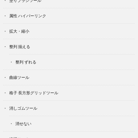
塗りブラシツール
属性 ハイパーリンク
拡大・縮小
整列 揃える
整列 ずれる
曲線ツール
格子 長方形グリッドツール
消しゴムツール
消せない