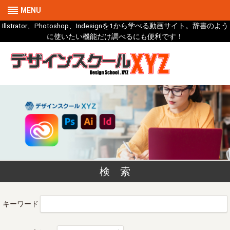
MENU
Illstrator、Photoshop、Indesignを1から学べる動画サイト。辞書のよう
に使いたい機能だけ調べるにも便利です！
検 索
キーワード