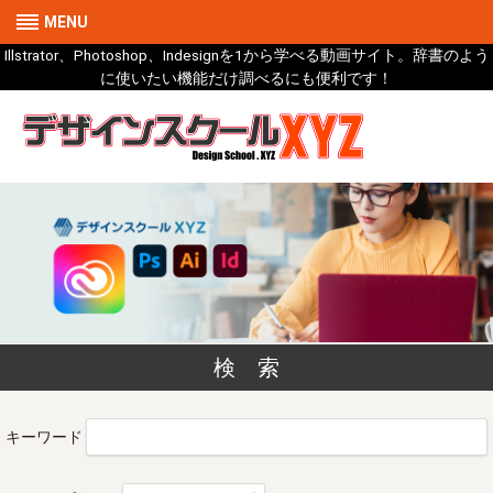
MENU
Illstrator、Photoshop、Indesignを1から学べる動画サイト。辞書のよう
に使いたい機能だけ調べるにも便利です！
検 索
キーワード