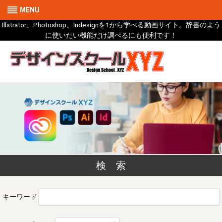
MENU
Illstrator、Photoshop、Indesignを1から学べる動画サイト。辞書のよう
に使いたい機能だけ調べるにも便利です！
検 索
キーワード