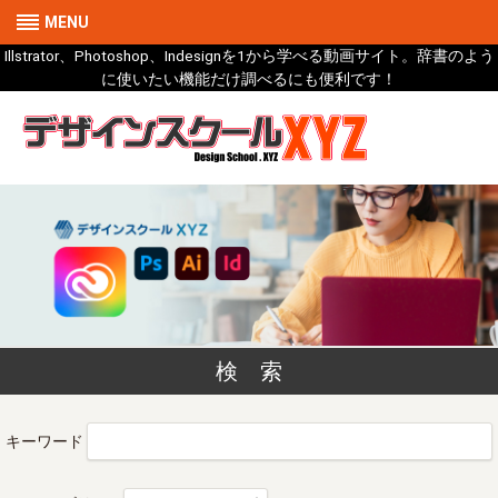
MENU
Illstrator、Photoshop、Indesignを1から学べる動画サイト。辞書のよう
に使いたい機能だけ調べるにも便利です！
検 索
キーワード