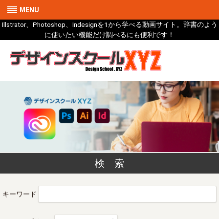
MENU
Illstrator、Photoshop、Indesignを1から学べる動画サイト。辞書のよう
に使いたい機能だけ調べるにも便利です！
検 索
キーワード