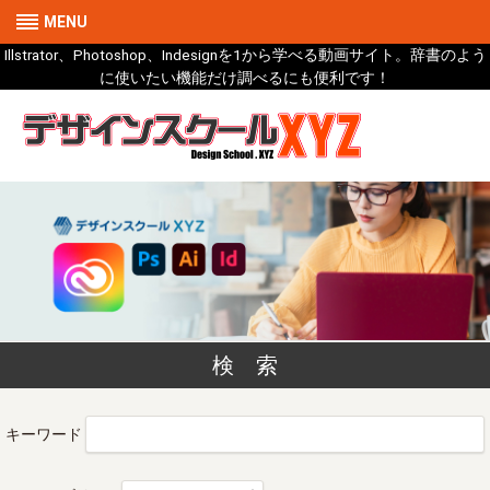
MENU
Illstrator、Photoshop、Indesignを1から学べる動画サイト。辞書のよう
に使いたい機能だけ調べるにも便利です！
検 索
キーワード